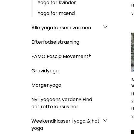
Yoga for kvinder
U
Yoga for mænd
S
Alle yoga kurser i varmen
Efterfødselstræning
FAMO Fascia Movement®
Gravidyoga
M
Morgenyoga
H
Ny i yogaens verden? Find
S
det rette kursus her
U
S
Weekendklasser i yoga & hot
yoga