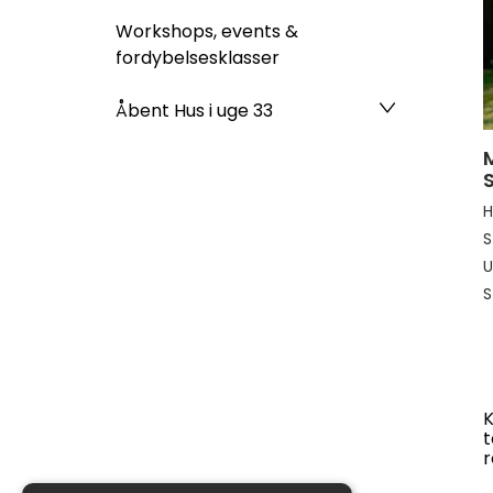
Workshops, events &
fordybelsesklasser
Åbent Hus i uge 33
H
S
U
S
K
t
r